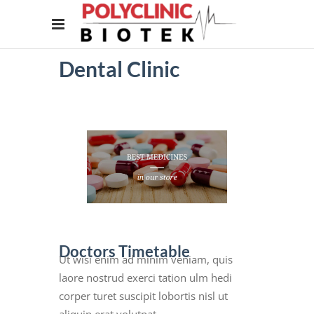
Dental Clinic
Doctors Timetable
Ut wisi enim ad minim veniam, quis
laore nostrud exerci tation ulm hedi
corper turet suscipit lobortis nisl ut
aliquip erat volutpat.