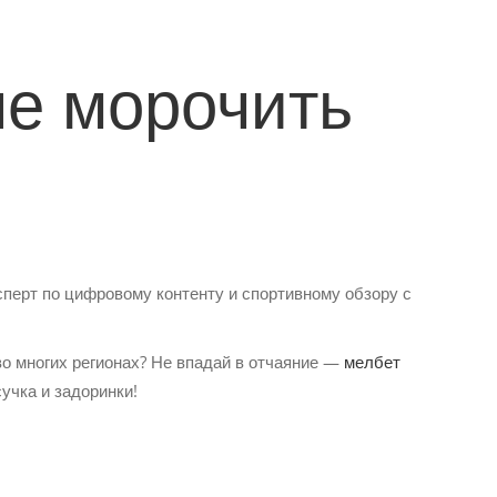
не морочить
сперт по цифровому контенту и спортивному обзору с
во многих регионах? Не впадай в отчаяние —
мелбет
учка и задоринки!