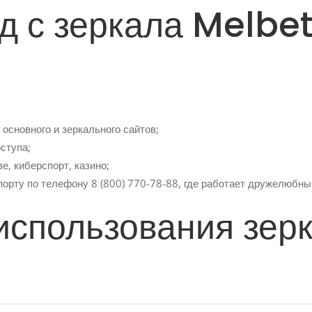
д с зеркала Melbet
 основного и зеркального сайтов;
ступа;
, киберспорт, казино;
орту по телефону 8 (800) 770-78-88, где работает дружелюбны
спользования зерк