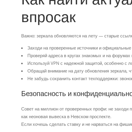
впросак
Важно: зеркала обновляются на лету — старые ссылк
Заходи на проверенные источники и официальные 
Проверяй адреса в кругах знакомых и на форумах 
Используй VPN с надежной защитой, особенно с л
Обращай внимание на дату обновления зеркала, чт
Не забудь сохранить контакт техподдержки: звоно
Безопасность и конфиденциально
Совет на миллион от проверенных профи: не заходи 
как неоновая вывеска в Невском проспекте.
Если хочешь сделать ставку и не нарваться на фиши