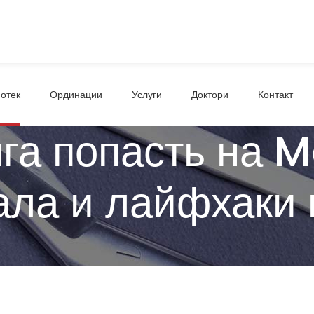
отек
Ординации
Услуги
Доктори
Контакт
яга попасть на M
ала и лайфхаки 