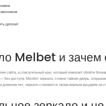
 камни
тавочников
ить депозит
ало Melbet и зачем
пия сайта, а спасательный круг, который помогает обойти блок
ы — без доступа. Мелбет зеркало, словно тайная дверь, открыва
м доменом нет, зеркало становится твоим верным рыцарем на ст
льное зеркало и не