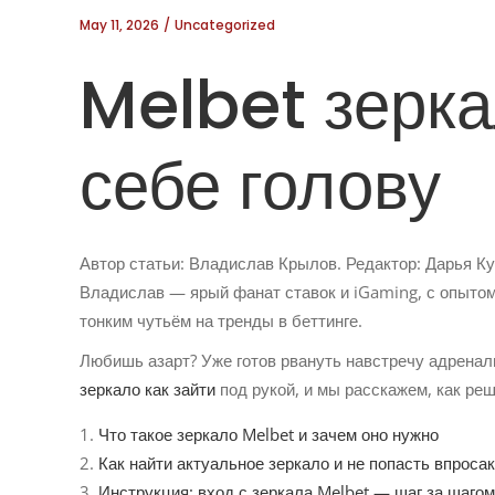
May 11, 2026
Uncategorized
Melbet зерка
себе голову
Автор статьи:
Владислав Крылов
. Редактор:
Дарья К
Владислав — ярый фанат ставок и iGaming, с опытом
тонким чутьём на тренды в беттинге.
Любишь азарт? Уже готов рвануть навстречу адренал
зеркало как зайти
под рукой, и мы расскажем, как ре
Что такое зеркало Melbet и зачем оно нужно
Как найти актуальное зеркало и не попасть впросак
Инструкция: вход с зеркала Melbet — шаг за шагом