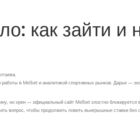
ло: как зайти и 
ултаева
.
 работы в Melbet и аналитикой спортивных рынков. Дарья — эк
ину, но хрен — официальный сайт Melbet злостно блокируется 
шить вопрос, чтобы продолжить ловить выигрышные ставки без с