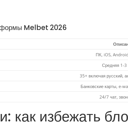
атформы Melbet 2026
Описа
ПК, iOS, Androi
Средняя 1-3
35+ включая русский, а
Банковские карты, e-wa
24/7 чат, звон
: как избежать бло