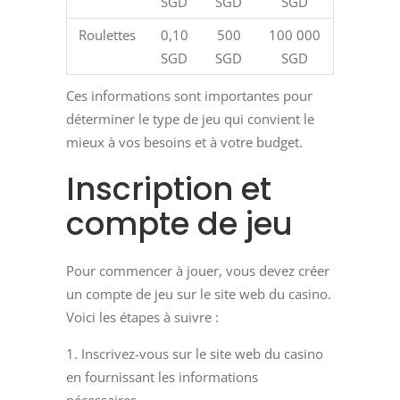
SGD
SGD
SGD
Roulettes
0,10
500
100 000
SGD
SGD
SGD
Ces informations sont importantes pour
déterminer le type de jeu qui convient le
mieux à vos besoins et à votre budget.
Inscription et
compte de jeu
Pour commencer à jouer, vous devez créer
un compte de jeu sur le site web du casino.
Voici les étapes à suivre :
Inscrivez-vous sur le site web du casino
en fournissant les informations