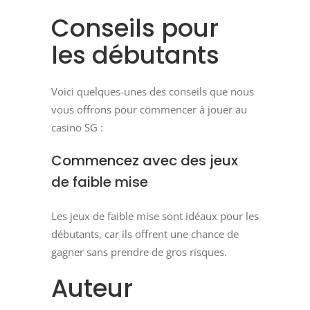
Conseils pour
les débutants
Voici quelques-unes des conseils que nous
vous offrons pour commencer à jouer au
casino SG :
Commencez avec des jeux
de faible mise
Les jeux de faible mise sont idéaux pour les
débutants, car ils offrent une chance de
gagner sans prendre de gros risques.
Auteur