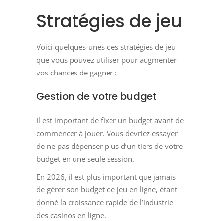
Stratégies de jeu
Voici quelques-unes des stratégies de jeu
que vous pouvez utiliser pour augmenter
vos chances de gagner :
Gestion de votre budget
Il est important de fixer un budget avant de
commencer à jouer. Vous devriez essayer
de ne pas dépenser plus d’un tiers de votre
budget en une seule session.
En 2026, il est plus important que jamais
de gérer son budget de jeu en ligne, étant
donné la croissance rapide de l’industrie
des casinos en ligne.