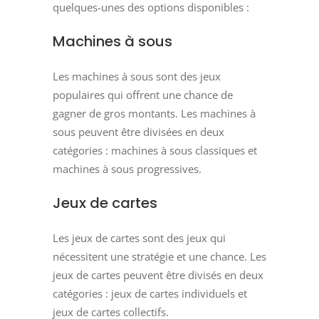
quelques-unes des options disponibles :
Machines à sous
Les machines à sous sont des jeux
populaires qui offrent une chance de
gagner de gros montants. Les machines à
sous peuvent être divisées en deux
catégories : machines à sous classiques et
machines à sous progressives.
Jeux de cartes
Les jeux de cartes sont des jeux qui
nécessitent une stratégie et une chance. Les
jeux de cartes peuvent être divisés en deux
catégories : jeux de cartes individuels et
jeux de cartes collectifs.