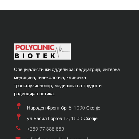
Специјалистички оддели за: педијатрија, интерна
медицина, гинекологија, клиничка
трансфузиологија, медицина на трудот и
радиодијагностика.
Народен Фронт бр. 5, 1000 Скопје
ул.Васил Ѓоргов 12, 1000 Скопје
+389 77 888 883