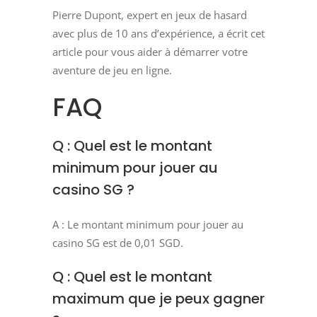
Pierre Dupont, expert en jeux de hasard
avec plus de 10 ans d’expérience, a écrit cet
article pour vous aider à démarrer votre
aventure de jeu en ligne.
FAQ
Q : Quel est le montant
minimum pour jouer au
casino SG ?
A : Le montant minimum pour jouer au
casino SG est de 0,01 SGD.
Q : Quel est le montant
maximum que je peux gagner