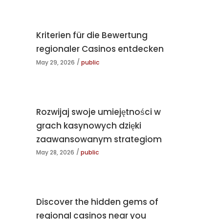
Kriterien für die Bewertung
regionaler Casinos entdecken
May 29, 2026
public
Rozwijaj swoje umiejętności w
grach kasynowych dzięki
zaawansowanym strategiom
May 28, 2026
public
Discover the hidden gems of
regional casinos near you