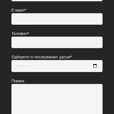
Е-маил*
Телефон*
Одберете го посакуваниот датум*
Порака