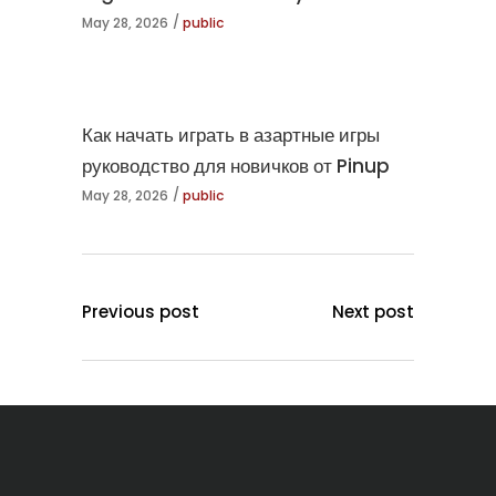
May 28, 2026
public
Как начать играть в азартные игры
руководство для новичков от Pinup
May 28, 2026
public
Previous post
Next post