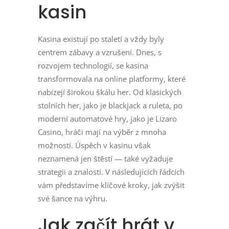
kasin
Kasina existují po staletí a vždy byly
centrem zábavy a vzrušení. Dnes, s
rozvojem technologií, se kasina
transformovala na online platformy, které
nabízejí širokou škálu her. Od klasických
stolních her, jako je blackjack a ruleta, po
moderní automatové hry, jako je Lizaro
Casino, hráči mají na výběr z mnoha
možností. Úspěch v kasinu však
neznamená jen štěstí — také vyžaduje
strategii a znalosti. V následujících řádcích
vám představíme klíčové kroky, jak zvýšit
své šance na výhru.
Jak začít hrát v