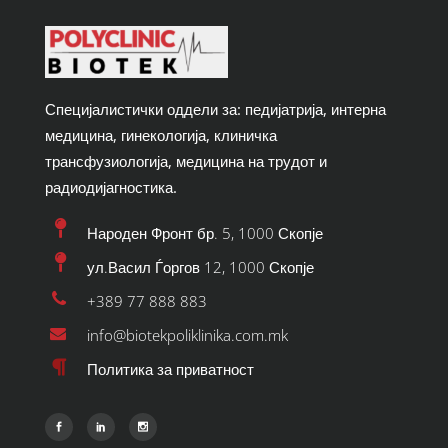
Специјалистички оддели за: педијатрија, интерна
медицина, гинекологија, клиничка
трансфузиологија, медицина на трудот и
радиодијагностика.
Народен Фронт бр. 5, 1000 Скопје
ул.Васил Ѓоргов 12, 1000 Скопје
+389 77 888 883
info@biotekpoliklinika.com.mk
Политика за приватност