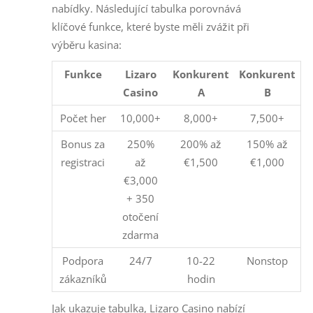
nabídky. Následující tabulka porovnává
klíčové funkce, které byste měli zvážit při
výběru kasina:
Funkce
Lizaro
Konkurent
Konkurent
Casino
A
B
Počet her
10,000+
8,000+
7,500+
Bonus za
250%
200% až
150% až
registraci
až
€1,500
€1,000
€3,000
+ 350
otočení
zdarma
Podpora
24/7
10-22
Nonstop
zákazníků
hodin
Jak ukazuje tabulka, Lizaro Casino nabízí