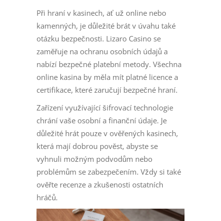
Při hraní v kasinech, ať už online nebo
kamenných, je důležité brát v úvahu také
otázku bezpečnosti. Lizaro Casino se
zaměřuje na ochranu osobních údajů a
nabízí bezpečné platební metody. Všechna
online kasina by měla mít platné licence a
certifikace, které zaručují bezpečné hraní.
Zařízení využívající šifrovací technologie
chrání vaše osobní a finanční údaje. Je
důležité hrát pouze v ověřených kasinech,
která mají dobrou pověst, abyste se
vyhnuli možným podvodům nebo
problémům se zabezpečením. Vždy si také
ověřte recenze a zkušenosti ostatních
hráčů.