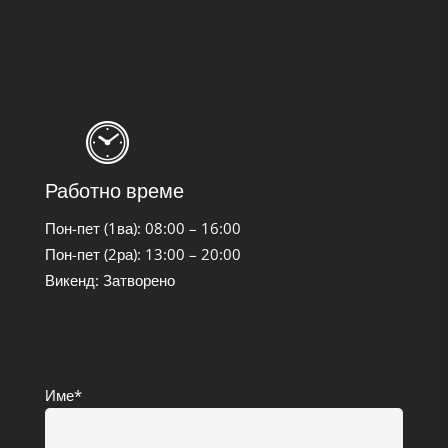
Работно време
Пон-пет (1ва): 08:00 – 16:00
Пон-пет (2ра): 13:00 – 20:00
Викенд: Затворено
Име*