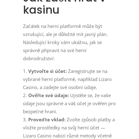
kasinu
Začátek na herní platformě může být
vzrušující, ale je důležité mít jasný plán.
Následující kroky vám ukážou, jak se
správně připravit na své herní
dobrodružství:
Vytvořte si účet:
Zaregistrujte se na
vybrané herní platformě, například Lizaro
Casino, a zadejte své osobní údaje.
Ověřte své údaje:
Ujistěte se, že vaše
údaje jsou správné a váš účet je ověřen pro
bezpečné hraní.
Proveďte vklad:
Zvolte způsob platby a
vložte prostředky na svůj herní účet —
Lizaro Casino nabízí různé metody včetně