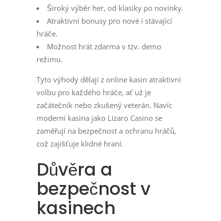
Široký výběr her, od klasiky po novinky.
Atraktivní bonusy pro nové i stávající
hráče.
Možnost hrát zdarma v tzv. demo
režimu.
Tyto výhody dělají z online kasin atraktivní
volbu pro každého hráče, ať už je
začátečník nebo zkušený veterán. Navíc
moderní kasina jako Lizaro Casino se
zaměřují na bezpečnost a ochranu hráčů,
což zajišťuje klidné hraní.
Důvěra a
bezpečnost v
kasinech