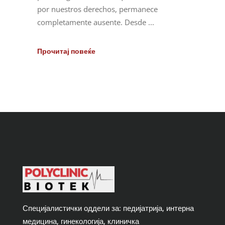
por nuestros derechos, permanece
completamente ausente. Desde
Специјалистички оддели за: педијатрија, интерна
медицина, гинекологија, клиничка