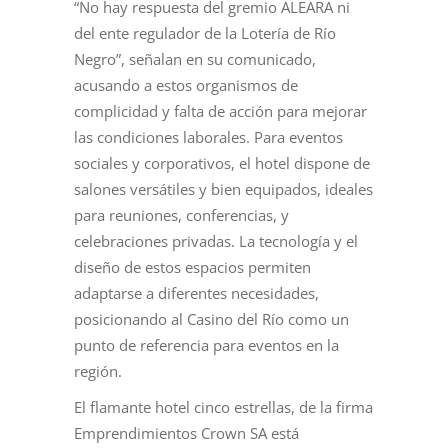
“No hay respuesta del gremio ALEARA ni
del ente regulador de la Lotería de Río
Negro”, señalan en su comunicado,
acusando a estos organismos de
complicidad y falta de acción para mejorar
las condiciones laborales. Para eventos
sociales y corporativos, el hotel dispone de
salones versátiles y bien equipados, ideales
para reuniones, conferencias, y
celebraciones privadas. La tecnología y el
diseño de estos espacios permiten
adaptarse a diferentes necesidades,
posicionando al Casino del Río como un
punto de referencia para eventos en la
región.
El flamante hotel cinco estrellas, de la firma
Emprendimientos Crown SA está