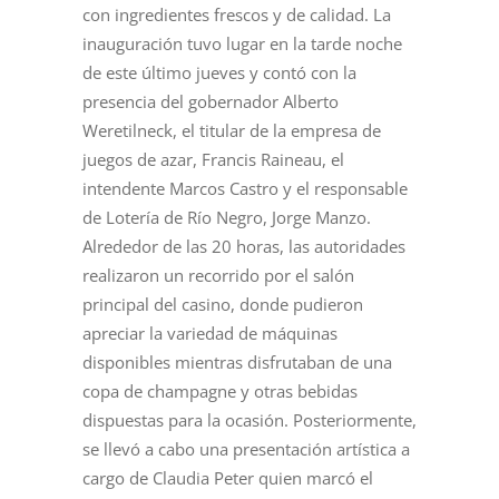
con ingredientes frescos y de calidad. La
inauguración tuvo lugar en la tarde noche
de este último jueves y contó con la
presencia del gobernador Alberto
Weretilneck, el titular de la empresa de
juegos de azar, Francis Raineau, el
intendente Marcos Castro y el responsable
de Lotería de Río Negro, Jorge Manzo.
Alrededor de las 20 horas, las autoridades
realizaron un recorrido por el salón
principal del casino, donde pudieron
apreciar la variedad de máquinas
disponibles mientras disfrutaban de una
copa de champagne y otras bebidas
dispuestas para la ocasión. Posteriormente,
se llevó a cabo una presentación artística a
cargo de Claudia Peter quien marcó el