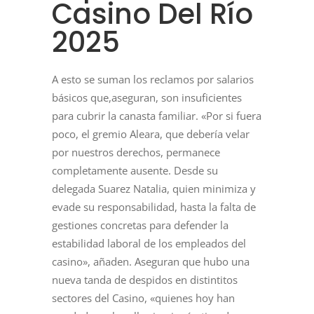
Casino Del Río
2025
A esto se suman los reclamos por salarios
básicos que,aseguran, son insuficientes
para cubrir la canasta familiar. «Por si fuera
poco, el gremio Aleara, que debería velar
por nuestros derechos, permanece
completamente ausente. Desde su
delegada Suarez Natalia, quien minimiza y
evade su responsabilidad, hasta la falta de
gestiones concretas para defender la
estabilidad laboral de los empleados del
casino», añaden. Aseguran que hubo una
nueva tanda de despidos en distintitos
sectores del Casino, «quienes hoy han