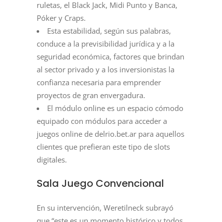
ruletas, el Black Jack, Midi Punto y Banca,
Póker y Craps.
Esta estabilidad, según sus palabras,
conduce a la previsibilidad jurídica y a la
seguridad económica, factores que brindan
al sector privado y a los inversionistas la
confianza necesaria para emprender
proyectos de gran envergadura.
El módulo online es un espacio cómodo
equipado con módulos para acceder a
juegos online de delrio.bet.ar para aquellos
clientes que prefieran este tipo de slots
digitales.
Sala Juego Convencional
En su intervención, Weretilneck subrayó
que “este es un momento histórico y todos