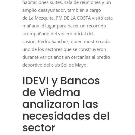
habitaciones suites, sala de reuniones y un
amplio desayunador, también a cargo
de La Mezquita. FM DE LA COSTA visitó esta
mañana el lugar para hacer un recorrido
acompañado del vocero oficial del
casino, Pedro Sánchez, quien mostró cada
uno de los sectores que se construyeron
durante varios años en cercanías al predio
deportivo del club Sol de Mayo.
IDEVI y Bancos
de Viedma
analizaron las
necesidades del
sector