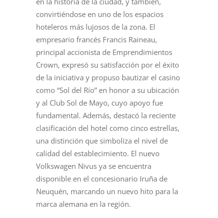
en la historia de la ciudad, y también,
convirtiéndose en uno de los espacios
hoteleros más lujosos de la zona. El
empresario francés Francis Raineau,
principal accionista de Emprendimientos
Crown, expresó su satisfacción por el éxito
de la iniciativa y propuso bautizar el casino
como “Sol del Río” en honor a su ubicación
y al Club Sol de Mayo, cuyo apoyo fue
fundamental. Además, destacó la reciente
clasificación del hotel como cinco estrellas,
una distinción que simboliza el nivel de
calidad del establecimiento. El nuevo
Volkswagen Nivus ya se encuentra
disponible en el concesionario Iruña de
Neuquén, marcando un nuevo hito para la
marca alemana en la región.