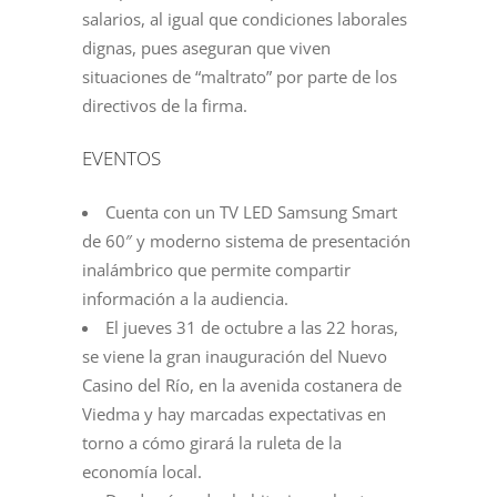
salarios, al igual que condiciones laborales
dignas, pues aseguran que viven
situaciones de “maltrato” por parte de los
directivos de la firma.
EVENTOS
Cuenta con un TV LED Samsung Smart
de 60″ y moderno sistema de presentación
inalámbrico que permite compartir
información a la audiencia.
El jueves 31 de octubre a las 22 horas,
se viene la gran inauguración del Nuevo
Casino del Río, en la avenida costanera de
Viedma y hay marcadas expectativas en
torno a cómo girará la ruleta de la
economía local.