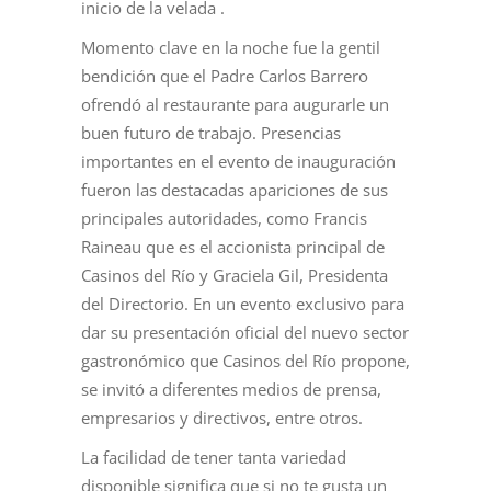
inicio de la velada .
Momento clave en la noche fue la gentil
bendición que el Padre Carlos Barrero
ofrendó al restaurante para augurarle un
buen futuro de trabajo. Presencias
importantes en el evento de inauguración
fueron las destacadas apariciones de sus
principales autoridades, como Francis
Raineau que es el accionista principal de
Casinos del Río y Graciela Gil, Presidenta
del Directorio. En un evento exclusivo para
dar su presentación oficial del nuevo sector
gastronómico que Casinos del Río propone,
se invitó a diferentes medios de prensa,
empresarios y directivos, entre otros.
La facilidad de tener tanta variedad
disponible significa que si no te gusta un