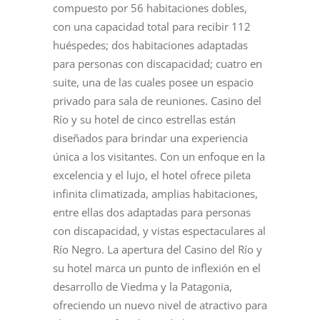
compuesto por 56 habitaciones dobles,
con una capacidad total para recibir 112
huéspedes; dos habitaciones adaptadas
para personas con discapacidad; cuatro en
suite, una de las cuales posee un espacio
privado para sala de reuniones. Casino del
Río y su hotel de cinco estrellas están
diseñados para brindar una experiencia
única a los visitantes. Con un enfoque en la
excelencia y el lujo, el hotel ofrece pileta
infinita climatizada, amplias habitaciones,
entre ellas dos adaptadas para personas
con discapacidad, y vistas espectaculares al
Río Negro. La apertura del Casino del Río y
su hotel marca un punto de inflexión en el
desarrollo de Viedma y la Patagonia,
ofreciendo un nuevo nivel de atractivo para