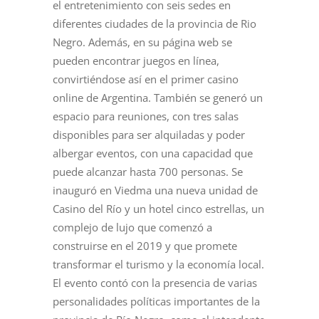
el entretenimiento con seis sedes en
diferentes ciudades de la provincia de Rio
Negro. Además, en su página web se
pueden encontrar juegos en línea,
convirtiéndose así en el primer casino
online de Argentina. También se generó un
espacio para reuniones, con tres salas
disponibles para ser alquiladas y poder
albergar eventos, con una capacidad que
puede alcanzar hasta 700 personas. Se
inauguró en Viedma una nueva unidad de
Casino del Río y un hotel cinco estrellas, un
complejo de lujo que comenzó a
construirse en el 2019 y que promete
transformar el turismo y la economía local.
El evento contó con la presencia de varias
personalidades políticas importantes de la