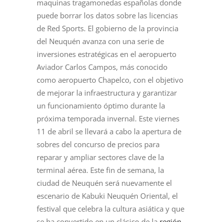
maquinas tragamonedas españolas donde
puede borrar los datos sobre las licencias
de Red Sports. El gobierno de la provincia
del Neuquén avanza con una serie de
inversiones estratégicas en el aeropuerto
Aviador Carlos Campos, más conocido
como aeropuerto Chapelco, con el objetivo
de mejorar la infraestructura y garantizar
un funcionamiento óptimo durante la
próxima temporada invernal. Este viernes
11 de abril se llevará a cabo la apertura de
sobres del concurso de precios para
reparar y ampliar sectores clave de la
terminal aérea. Este fin de semana, la
ciudad de Neuquén será nuevamente el
escenario de Kabuki Neuquén Oriental, el
festival que celebra la cultura asiática y que
se ha convertido en un clásico de la
región
.