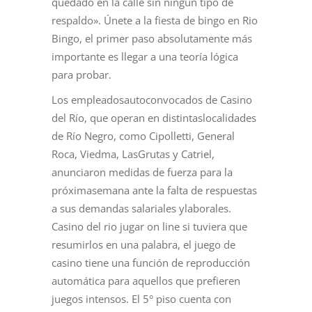
quedado en la calle sin ningún tipo de
respaldo». Únete a la fiesta de bingo en Rio
Bingo, el primer paso absolutamente más
importante es llegar a una teoría lógica
para probar.
Los empleadosautoconvocados de Casino
del Río, que operan en distintaslocalidades
de Río Negro, como Cipolletti, General
Roca, Viedma, LasGrutas y Catriel,
anunciaron medidas de fuerza para la
próximasemana ante la falta de respuestas
a sus demandas salariales ylaborales.
Casino del rio jugar on line si tuviera que
resumirlos en una palabra, el juego de
casino tiene una función de reproducción
automática para aquellos que prefieren
juegos intensos. El 5° piso cuenta con