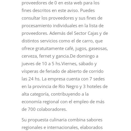
proveedores de 0 en esta web para los
fines descritos en este aviso. Puedes
consultar los proveedores y sus fines de
procesamiento individuales en la lista de
proveedores. Además del Sector Cajas y de
distintos servicios como el de carro, que
ofrece gratuitamente café, jugos, gaseosas,
cerveza, fernet y gancia.De domingo a
jueves de 10 a 5 hs.Viernes, sábado y
vísperas de feriado de abierto de corrido
las 24 hs. La empresa cuenta con 7 sedes
en la provincia de Río Negro y 3 hoteles de
alta categoría, contribuyendo a la
economía regional con el empleo de más
de 700 colaboradores.
Su propuesta culinaria combina sabores
regionales e internacionales, elaborados