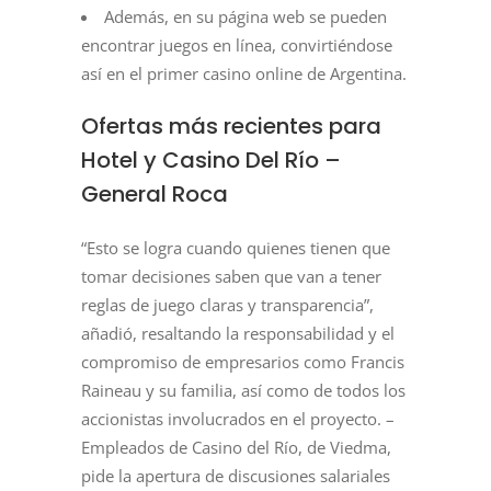
Además, en su página web se pueden
encontrar juegos en línea, convirtiéndose
así en el primer casino online de Argentina.
Ofertas más recientes para
Hotel y Casino Del Río –
General Roca
“Esto se logra cuando quienes tienen que
tomar decisiones saben que van a tener
reglas de juego claras y transparencia”,
añadió, resaltando la responsabilidad y el
compromiso de empresarios como Francis
Raineau y su familia, así como de todos los
accionistas involucrados en el proyecto. –
Empleados de Casino del Río, de Viedma,
pide la apertura de discusiones salariales