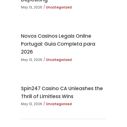
May 13, 2026
Uncategorized
Novos Casinos Legais Online
Portugal: Guia Completa para
2026
May 13, 2026
Uncategorized
Spin247 Casino CA Unleashes the
Thrill of Limitless Wins
May 13, 2026
Uncategorized