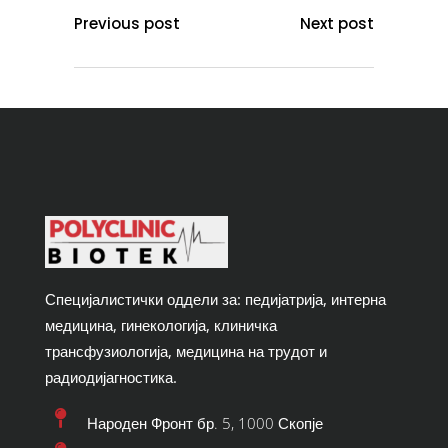
Previous post
Next post
Специјалистички оддели за: педијатрија, интерна
медицина, гинекологија, клиничка
трансфузиологија, медицина на трудот и
радиодијагностика.
Народен Фронт бр. 5, 1000 Скопје