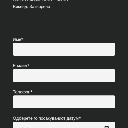
Викенд: Затворено
Име*
Е-маил*
Телефон*
Одберете го посакуваниот датум*